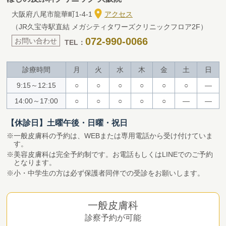
大阪府八尾市龍華町1-4-1
アクセス
（JR久宝寺駅直結 メガシティタワーズクリニックフロア2F）
072-990-0066
お問い合わせ
TEL：
診療時間
月
火
水
木
金
土
日
9:15～12:15
○
○
○
○
○
○
―
14:00～17:00
○
○
○
○
○
―
―
【休診日】土曜午後・日曜・祝日
一般皮膚科の予約は、WEBまたは専用電話から受け付けていま
す。
美容皮膚科は完全予約制です。お電話もしくはLINEでのご予約
となります。
小・中学生の方は必ず保護者同伴での受診をお願いします。
一般皮膚科
診察予約が可能